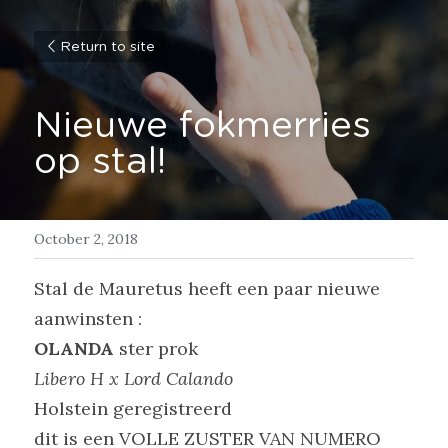
Return to site
Nieuwe fokmerries 
op stal!
October 2, 2018
Stal de Mauretus heeft een paar nieuwe 
aanwinsten :
OLANDA
 ster prok
Libero H x Lord Calando
Holstein geregistreerd
dit is een VOLLE ZUSTER VAN NUMERO 